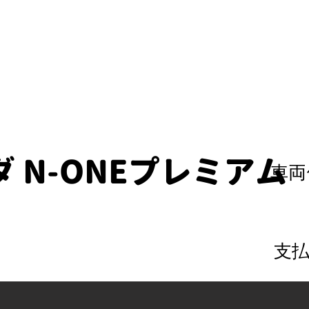
 N-ONEプレミアム
車両
支