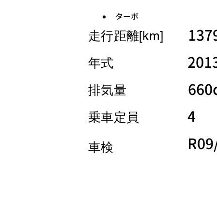
ターボ
137
​走行距離[km]
201
​年式
660
​排気量
4
​乗車定員
R09
車検