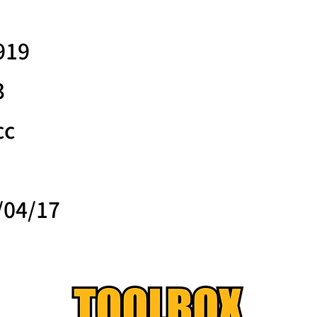
919
3
cc
/04/17