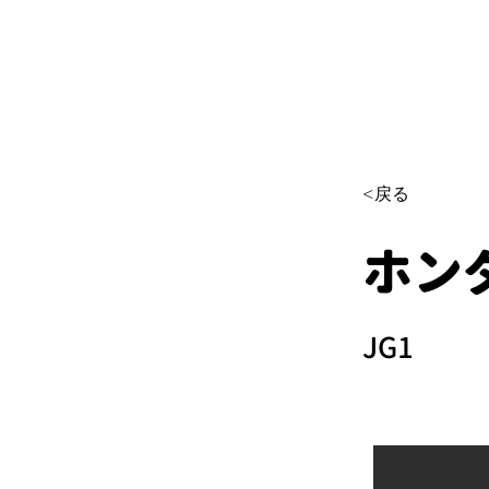
<戻る
ホンダ
JG1