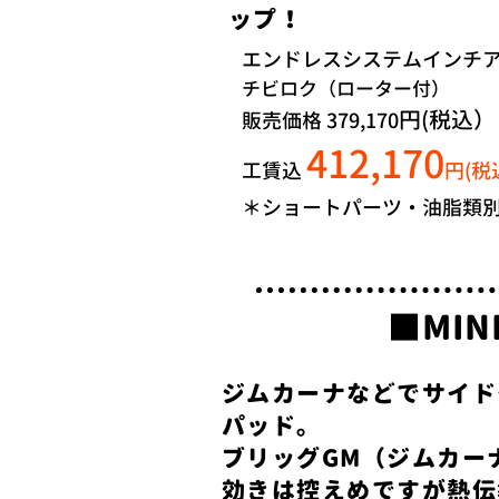
ップ！
エンドレスシステムインチ
チビロク（ローター付）
円(税込）
販売価格
379,170
412,170
工賃込
円(税
＊
​ショートパーツ・油脂類
■MI
ジムカーナなどでサイド
パッド。
​ブリッグGM（ジムカ
効きは控えめですが熱伝