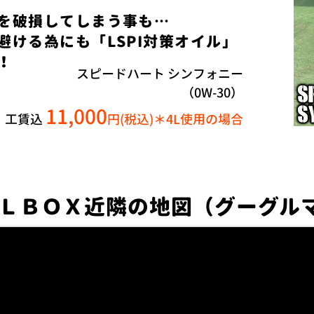
ンを破損してしまう事も…
避ける為にも「LSPI対策オイル」
！
スピードハート シンフォニー
（0W-30）
11,000
L
工賃込
円
(税込)
​＊4
L使用の場合
ＬＢＯＸ近隣の地図（グーグルマ