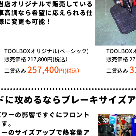
当店オリジナルで販売している
車高調なら希望に応えられる仕
様に変更も可能！
TOOLBOXオリジナル(ベーシック)
TOOLBO
販売価格 217,800円(税込）
販売価格 27
257,400
3
工賃込み
円(税込）
工賃込み
ドに攻めるならブレーキサイズ
パワーの影響ですぐにフロント
ます。
ターのサイズアップで熱容量ア