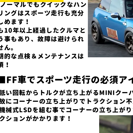
,​ノーマルでもクイックなハン
リングはスポーツ走行も充分
しめます！
も10年以上経過したクルマと
う事もあり、故障は避けられ
せん。
定期的な点検＆メンテナンスは
須！
■​FF車でスポーツ走行の必須アイ
​低い回転からトルクが立ち上がるMINIクー
故にコーナーの立ち上がりでトラクション不
機械式LSDを組む事でコーナーの立ち上が
クションがかかります！