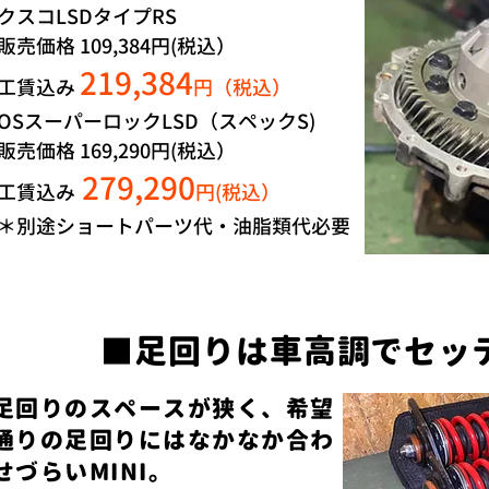
クスコLSDタイプRS
販売価格 109,384円(税込）
219,384
工賃込み
円（税込）
OSスーパーロックLSD（スペックS)
販売価格 169,290円(税込）
279,290
工賃込み
円
(税込）
＊別途ショートパーツ代・油脂類代必要
■足回りは車高調でセッ
足回りのスペースが狭く、希望
通りの足回りにはなかなか合わ
せづらいMINI。