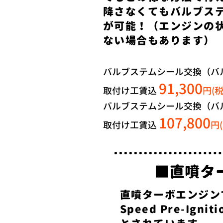
降さなくてもバルブス
が可能！（エンジンの
ない場合もあります）
バルブステムシール交換（バ
91,300
取
付け工賃込
円(
バルブステムシール交換（バ
107,800
​取付け工賃込
円
​■直噴
直噴ターボエンジンで
Speed Pre-Ig