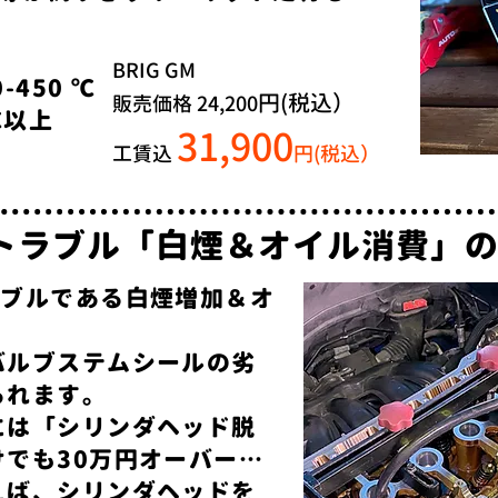
BRIG GM
450 ℃
円(税込
）
販売価格
24,200
℃以上
31,900
工賃込
円(税込）
トラブル​「白煙＆オイル消費」
ラブルである白煙増加＆オ
バルブステムシールの劣
られます。
には「シリンダヘッド脱
でも30万円オーバー…
えば、シリンダヘッドを