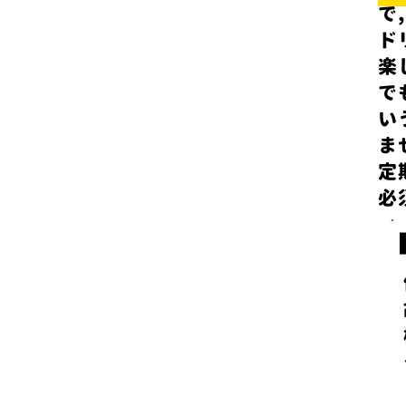
で
ド
楽
で
い
ま
​
必