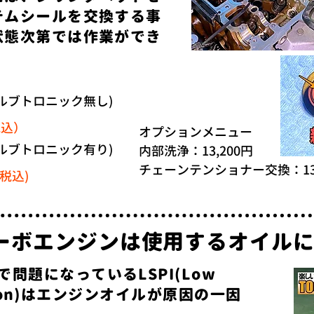
テムシールを交換する事
状態次第では作業ができ
ルブトロニック無し)
税込）
オプションメニュー
ルブトロニック有り)
内部洗浄：13,200円
​チェーンテンショナー交換：13,
(税込)
ターボエンジンは使用するオイル
問題になっているLSPI(Low
nition)はエンジンオイルが原因の一因