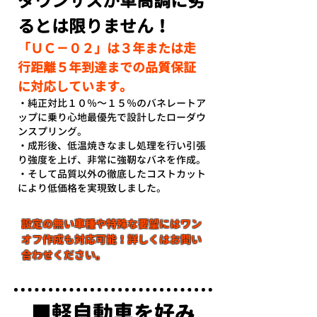
ダウンサスが車高調に劣
るとは限りません！
「ＵＣ－０２」は３年または走
行距離５年到達までの品質保証
に対応しています。
・純正対比１０％～１５％のバネレートア
ップに乗り心地最優先で設計したローダウ
ンスプリング。
・成形後、低温焼きなまし処理を行い引張
り強度を上げ、非常に強靭なバネを作成。
・そして品質以外の徹底したコストカット
により低価格を実現致しました。
​設定の無い車種や特殊な要望にはワン
オフ作成も対応可能！詳しくはお問い
合わせください。
■軽自動車を好み