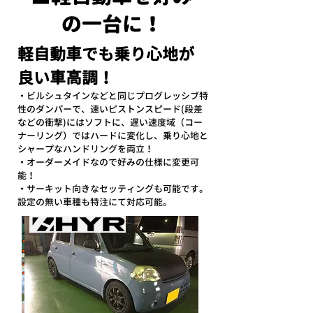
の一台に！
軽自動車でも乗り心地が
良い車高調！
・ビルシュタインなどと同じプログレッシブ特
性
のダンパーで、速いピストンスピード(段差
など
の衝撃)にはソフトに、遅い速度域（コー
ナーリ
ング）ではハードに変化し、乗り心地と
シャープ
なハンドリングを両立！
・オーダーメイドなので好みの仕様に変更可
能！
・サーキット向きなセッティングも可能です。
設定の無い車種も特注にて対応可能。
リアアジャスター付き
ダイハツエッセ（Ｌ２３５Ｓ）で、
1
82,600円（税込）
リアスプリング無
同形状のサスなら同価格です。
151,800円（税込）